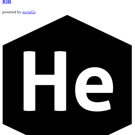
RIB
.
powered by
social2s