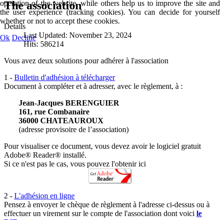
operation of the website, while others help us to improve the site and
The association
the user experience (tracking cookies). You can decide for yourself
whether or not to accept these cookies.
Details
Last Updated: November 23, 2024
Ok
Decline
Hits: 586214
Vous avez deux solutions pour adhérer à l'association
1 -
Bulletin d'adhésion à télécharger
Document à compléter et à adresser, avec le règlement, à :
Jean-Jacques BERENGUIER
161, rue Combanaire
36000 CHATEAUROUX
(adresse provisoire de l’association)
Pour visualiser ce document, vous devez avoir le logiciel gratuit
Adobe® Reader® installé.
Si ce n'est pas le cas, vous pouvez l'obtenir ici
2 -
L'adhésion en ligne
Pensez à envoyer le chèque de règlement à l'adresse ci-dessus ou à
effectuer un virement sur le compte de l'association dont voici
le