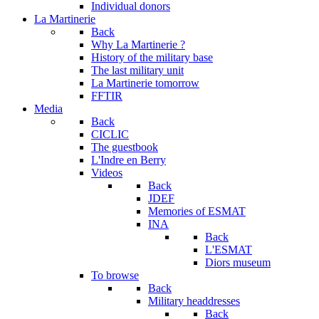
Individual donors
La Martinerie
Back
Why La Martinerie ?
History of the military base
The last military unit
La Martinerie tomorrow
FFTIR
Media
Back
CICLIC
The guestbook
L'Indre en Berry
Videos
Back
JDEF
Memories of ESMAT
INA
Back
L'ESMAT
Diors museum
To browse
Back
Military headdresses
Back