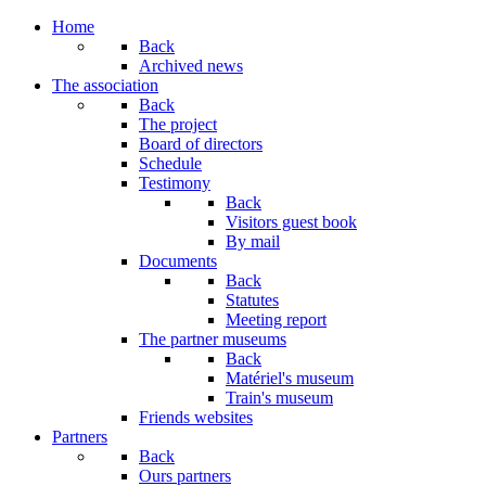
Home
Back
Archived news
The association
Back
The project
Board of directors
Schedule
Testimony
Back
Visitors guest book
By mail
Documents
Back
Statutes
Meeting report
The partner museums
Back
Matériel's museum
Train's museum
Friends websites
Partners
Back
Ours partners