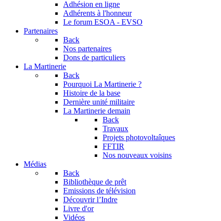
Adhésion en ligne
Adhérents à l'honneur
Le forum
ESOA - EVSO
Partenaires
Back
Nos partenaires
Dons de particuliers
La Martinerie
Back
Pourquoi La Martinerie ?
Histoire de la base
Dernière unité militaire
La Martinerie demain
Back
Travaux
Projets photovoltaîques
FFTIR
Nos nouveaux voisins
Médias
Back
Bibliothèque de prêt
Emissions de télévision
Découvrir l’Indre
Livre d'or
Vidéos