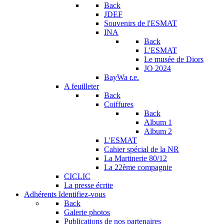
Back
JDEF
Souvenirs de l'ESMAT
INA
Back
L'ESMAT
Le musée de Diors
JO 2024
BayWa r.e.
A feuilleter
Back
Coiffures
Back
Album 1
Album 2
L'ESMAT
Cahier spécial de la NR
La Martinerie 80/12
La 22ème compagnie
CICLIC
La presse écrite
Adhérents
Identifiez-vous
Back
Galerie photos
Publications de nos partenaires